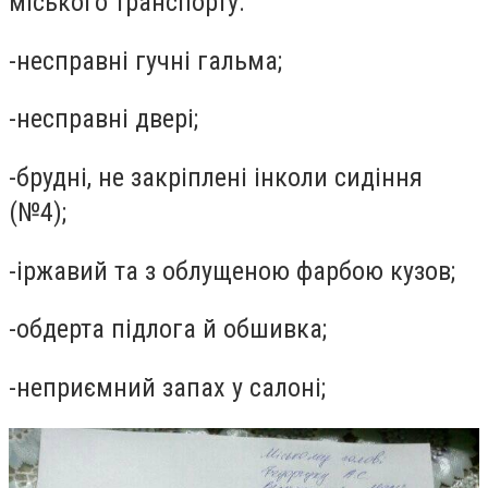
міського транспорту:
-
несправні гучні гальма;
-
несправні двері;
-
брудні, не закріплені інколи сидіння
(№4);
-
іржавий та з облущеною фарбою кузов;
-
обдерта підлога й обшивка;
-
неприємний запах у салоні;