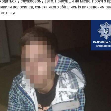
ходиться у службовому авто. Прибувши на місце, поруч з 
явили велосипед, ознаки якого збігались із викраденим ран
 автівки.