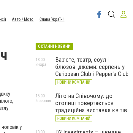
нсії
Авто / Мото
Слава Україні!
ОСТАННІ НОВИНИ
іч
Вар’єте, театр, соул і
13:00
Вчора
блюзові джеми: серпень у
Caribbean Club і Pepper's Club
НОВИНИ КОМПАНІЙ
діжку
Літо на Співочому: до
15:00
ілого,
5 серпня
столиці повертається
еглу
традиційна виставка квітів
НОВИНИ КОМПАНІЙ
 чоловік у
D2 Investments – швидке
13:00