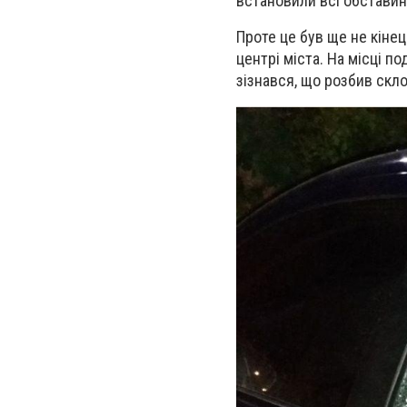
встановили всі обставини
Проте це був ще не кінец
центрі міста. На місці п
зізнався, що розбив скло