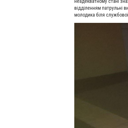
неадекватному стані зна
відділенням патрульні ви
молодика біля службової