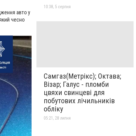
10:38, 5 серпня
дження авто у
 який чесно
Самгаз(Метрікс); Октава;
Візар; Галус - пломби
цвяхи свинцеві для
побутових лічильників
обліку
05:21, 28 липня