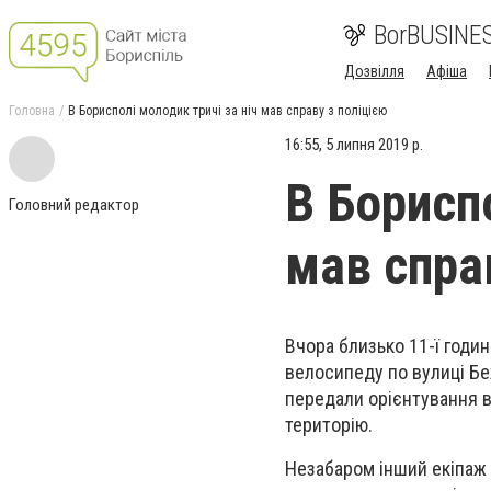
BorBUSINE
Дозвілля
Афіша
Головна
В Борисполі молодик тричі за ніч мав справу з поліцією
16:55, 5 липня 2019 р.
В Бориспо
Головний редактор
мав спра
Вчора близько 11-ї годи
велосипеду по вулиці Беж
передали орієнтування в
територію.
Незабаром інший екіпаж о