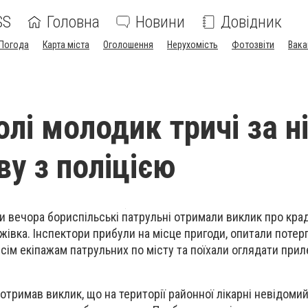
SS
Головна
Новини
Довідник
Погода
Карта міста
Оголошення
Нерухомість
Фотозвіти
Вака
лі молодик тричі за н
ву з поліцією
ни вечора бориспільські патрульні отримали виклик про кра
івка. Інспектори прибули на місце пригоди, опитали потерп
сім екіпажам патрульних по місту та поїхали оглядати прил
тримав виклик, що на території районної лікарні невідомий