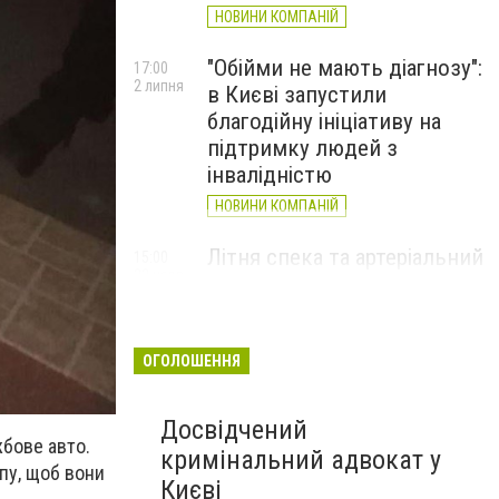
НОВИНИ КОМПАНІЙ
"Обійми не мають діагнозу":
17:00
2 липня
в Києві запустили
благодійну ініціативу на
підтримку людей з
інвалідністю
НОВИНИ КОМПАНІЙ
Літня спека та артеріальний
15:00
22 червня
тиск: як захистити судини
та коли потрібен лікар
НОВИНИ КОМПАНІЙ
ОГОЛОШЕННЯ
Досвідчений
жбове авто.
кримінальний адвокат у
пу, щоб вони
Києві