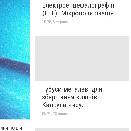
Електроенцефалографія
(ЕЕГ). Мікрополярізація
10:38, 5 серпня
Тубуси металеві для
зберігання ключів.
Капсули часу.
05:21, 28 липня
ини по цій