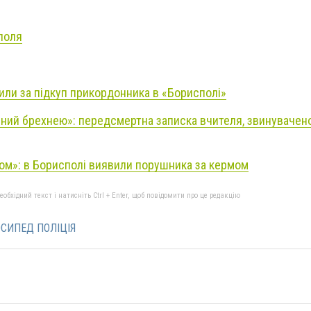
поля
ли за підкуп прикордонника в «Борисполі»
ний брехнею»: передсмертна записка вчителя, звинувачено
фом»: в Борисполі виявили порушника за кермом
бхідний текст і натисніть Ctrl + Enter, щоб повідомити про це редакцію
СИПЕД ПОЛІЦІЯ