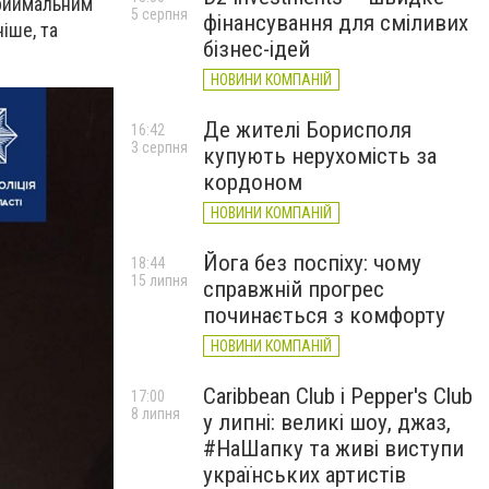
приймальним
5 серпня
фінансування для сміливих
іше, та
бізнес-ідей
НОВИНИ КОМПАНІЙ
Де жителі Борисполя
16:42
3 серпня
купують нерухомість за
кордоном
НОВИНИ КОМПАНІЙ
Йога без поспіху: чому
18:44
15 липня
справжній прогрес
починається з комфорту
НОВИНИ КОМПАНІЙ
Caribbean Club і Pepper's Club
17:00
8 липня
у липні: великі шоу, джаз,
#НаШапку та живі виступи
українських артистів