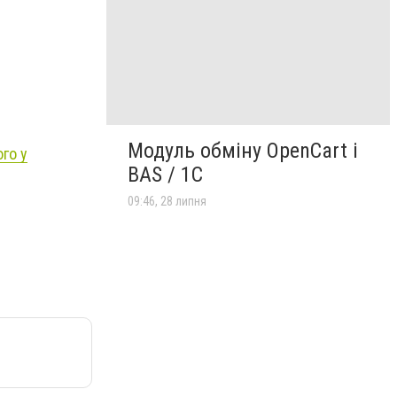
Модуль обміну OpenCart і
го у
BAS / 1С
09:46, 28 липня