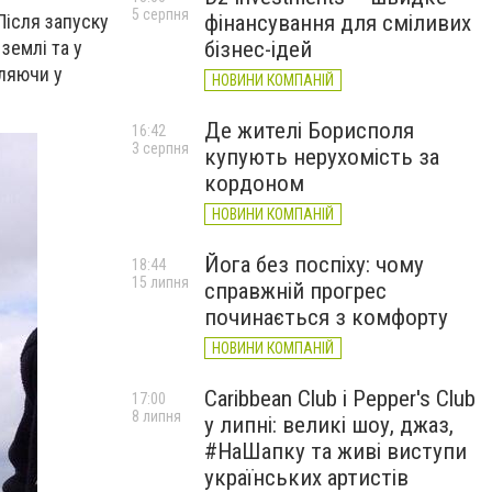
5 серпня
фінансування для сміливих
Після запуску
бізнес-ідей
землі та у
пляючи у
НОВИНИ КОМПАНІЙ
Де жителі Борисполя
16:42
3 серпня
купують нерухомість за
кордоном
НОВИНИ КОМПАНІЙ
Йога без поспіху: чому
18:44
15 липня
справжній прогрес
починається з комфорту
НОВИНИ КОМПАНІЙ
Caribbean Club і Pepper's Club
17:00
8 липня
у липні: великі шоу, джаз,
#НаШапку та живі виступи
українських артистів