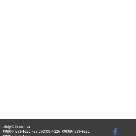
info@4595.com.ua
+38(044)333-4-226, +38(050)333-4-226, +38(097)333-4-226,