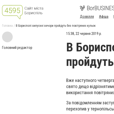
BorBUSINE
Дозвілля
Афіша
Головна
В Борисполі випускні вечори пройдуть без повітряних кульок
15:38, 22 червня 2019 р.
В Борисп
Головний редактор
пройдуть
Вже наступного четверга
свято дещо відрізнятиме
використання повітряних
За повідомленням заступ
перехопив у тернопільськ