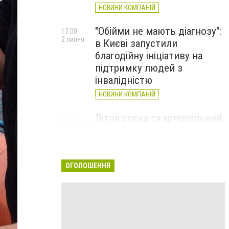
НОВИНИ КОМПАНІЙ
"Обійми не мають діагнозу":
17:00
2 липня
в Києві запустили
благодійну ініціативу на
підтримку людей з
інвалідністю
НОВИНИ КОМПАНІЙ
Літня спека та артеріальний
15:00
22 червня
тиск: як захистити судини
та коли потрібен лікар
НОВИНИ КОМПАНІЙ
ОГОЛОШЕННЯ