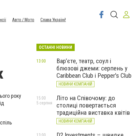
нсії
Авто / Мото
Слава Україні!
ОСТАННІ НОВИНИ
Вар’єте, театр, соул і
13:00
блюзові джеми: серпень у
к
Caribbean Club і Pepper's Club
НОВИНИ КОМПАНІЙ
ього року
Літо на Співочому: до
15:00
ід
5 серпня
столиці повертається
традиційна виставка квітів
НОВИНИ КОМПАНІЙ
спіль
D2 Investments – швидке
13:00