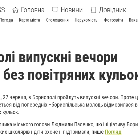
SS
Головна
Новини
Довідник
Погода
Карта міста
Оголошення
Нерухомість
Фотозвіти
Вака
олі випускні вечори
 без повітряних кульо
, 27 червня, в Борисполі пройдуть випускні вечори. Проте ц
ться від попередніх –бориспільська молодь відмовилася в
 кульок.
ника міського голови Людмили Пасенко, цю ініціативу Бори
их школярів і діти охоче її підтримали, пише
Погляд
.