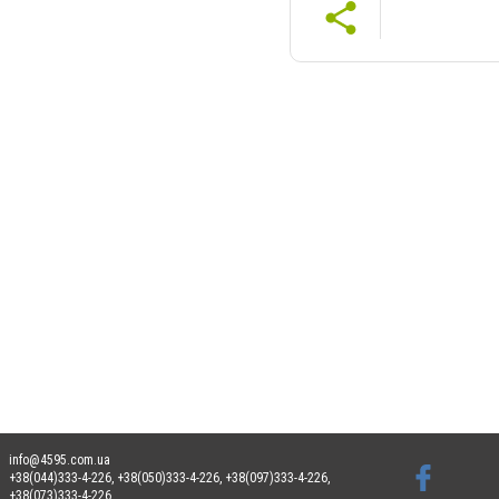
info@4595.com.ua
+38(044)333-4-226, +38(050)333-4-226, +38(097)333-4-226,
+38(073)333-4-226