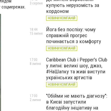
глядом
3 серпня
купують нерухомість за
 соцмережах.
кордоном
НОВИНИ КОМПАНІЙ
Йога без поспіху: чому
18:44
15 липня
справжній прогрес
починається з комфорту
НОВИНИ КОМПАНІЙ
Caribbean Club і Pepper's Club
17:00
8 липня
у липні: великі шоу, джаз,
#НаШапку та живі виступи
українських артистів
НОВИНИ КОМПАНІЙ
"Обійми не мають діагнозу":
17:00
2 липня
в Києві запустили
благодійну ініціативу на