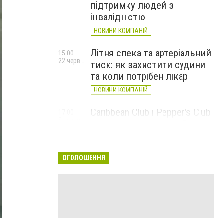
підтримку людей з
інвалідністю
НОВИНИ КОМПАНІЙ
Літня спека та артеріальний
15:00
22 червня
тиск: як захистити судини
та коли потрібен лікар
НОВИНИ КОМПАНІЙ
Caribbean Club і Pepper's Club
17:00
5 червня
у червні: від вар'єте «Рояль»
до благодійних концертів
#НаШапку
ОГОЛОШЕННЯ
НОВИНИ КОМПАНІЙ