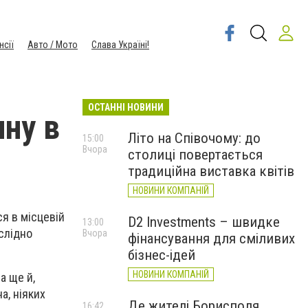
нсії
Авто / Мото
Слава Україні!
ОСТАННІ НОВИНИ
ину в
Літо на Співочому: до
15:00
Вчора
столиці повертається
традиційна виставка квітів
НОВИНИ КОМПАНІЙ
я в місцевій
D2 Investments – швидке
13:00
зслідно
Вчора
фінансування для сміливих
бізнес-ідей
НОВИНИ КОМПАНІЙ
а ще й,
а, ніяких
Де жителі Борисполя
16:42