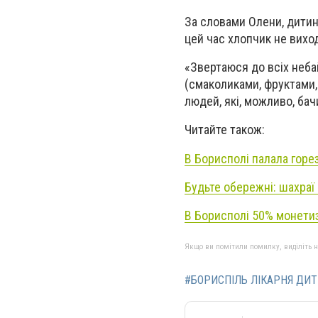
За словами Олени, дитина
цей час хлопчик не виход
«Звертаюся до всіх неба
(смаколиками, фруктами,
людей, які, можливо, бач
Читайте також:
В Борисполі палала горез
Будьте обережні: шахраї
В Борисполі 50% монети
Якщо ви помітили помилку, виділіть нео
#БОРИСПІЛЬ ЛІКАРНЯ ДИ