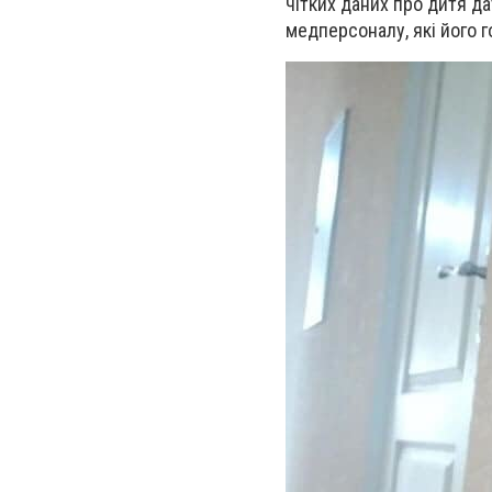
чітких даних про дитя да
медперсоналу, які його г