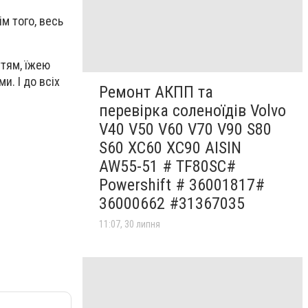
м того, весь
ттям, їжею
и. І до всіх
Ремонт АКПП та
перевірка соленоїдів Volvo
V40 V50 V60 V70 V90 S80
S60 XC60 XC90 AISIN
AW55-51 # TF80SC#
Powershift # 36001817#
36000662 #31367035
11:07, 30 липня