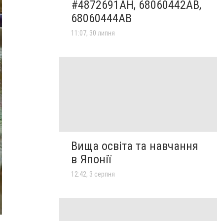
#4872691AH, 68060442AB,
68060444AB
11:07, 30 липня
Вища освіта та навчання
в Японії
12:42, 3 серпня