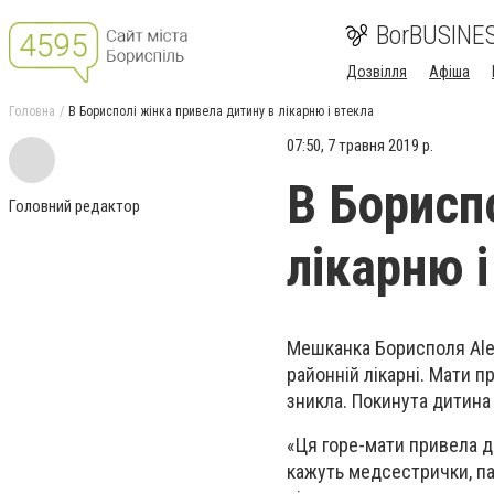
BorBUSINE
Дозвілля
Афіша
Головна
В Борисполі жінка привела дитину в лікарню і втекла
07:50, 7 травня 2019 р.
В Борисп
Головний редактор
лікарню і
Мешканка Борисполя Alen
районній лікарні. Мати п
зникла. Покинута дитина
«Ця горе-мати привела ди
кажуть медсестрички, пар