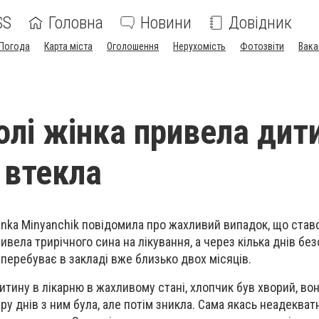
SS
Головна
Новини
Довідник
Погода
Карта міста
Оголошення
Нерухомість
Фотозвіти
Вака
олі жінка привела дит
 втекла
ka Minyanchik повідомила про жахливий випадок, що ставс
ривела трирічного сина на лікування, а через кілька днів бе
 перебуває в закладі вже близько двох місяців.
тину в лікарню в жахливому стані, хлопчик був хворий, вон
у днів з ним була, але потім зникла. Сама якась неадекватн