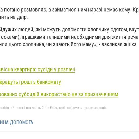
 погано розмовляє, а займатися ним наразі немає кому. Крі
ить на двір.
йдужих людей, які можуть допомогти хлопчику одягом, взу
 соками), іграшками та іншими необхідними для життя речам
или цього хлопчика, чи знають його маму», - закликає жінка.
вісна квартира: сусіди у розпачі
 крадуть гроші з банкомату
зованих субсидій використано не за призначенням
бхідний текст і натисніть Ctrl + Enter, щоб повідомити про це редакцію
ТИНА ДОПОМОГА