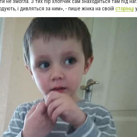
ти не змогла.
З тих пір хлопчик сам знаходиться там під на
одують, і дивляться за ним», - пише жінка на своїй
сторінці
у