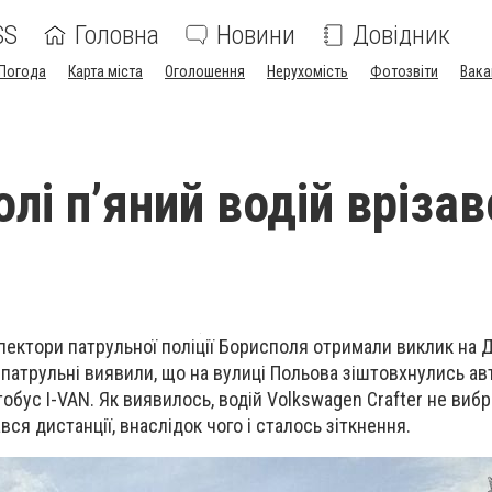
SS
Головна
Новини
Довідник
Погода
Карта міста
Оголошення
Нерухомість
Фотозвіти
Вака
лі п’яний водій врізав
спектори патрульної поліції Борисполя отримали виклик на 
, патрульні виявили, що на вулиці Польова зіштовхнулись а
тобус І-VAN. Як виявилось, водій Volkswagen Crafter не виб
ся дистанції, внаслідок чого і сталось зіткнення.