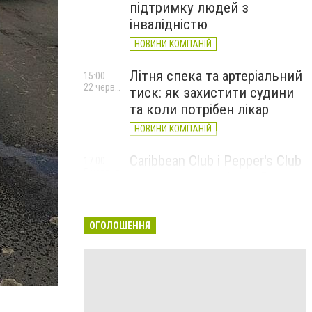
підтримку людей з
інвалідністю
НОВИНИ КОМПАНІЙ
Літня спека та артеріальний
15:00
22 червня
тиск: як захистити судини
та коли потрібен лікар
НОВИНИ КОМПАНІЙ
Caribbean Club і Pepper's Club
17:00
5 червня
у червні: від вар'єте «Рояль»
до благодійних концертів
#НаШапку
ОГОЛОШЕННЯ
НОВИНИ КОМПАНІЙ