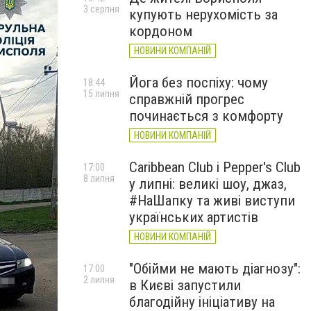
3 серпня
купують нерухомість за
кордоном
НОВИНИ КОМПАНІЙ
Йога без поспіху: чому
18:44
15 липня
справжній прогрес
починається з комфорту
НОВИНИ КОМПАНІЙ
Caribbean Club і Pepper's Club
17:00
8 липня
у липні: великі шоу, джаз,
#НаШапку та живі виступи
українських артистів
НОВИНИ КОМПАНІЙ
"Обійми не мають діагнозу":
17:00
2 липня
в Києві запустили
благодійну ініціативу на