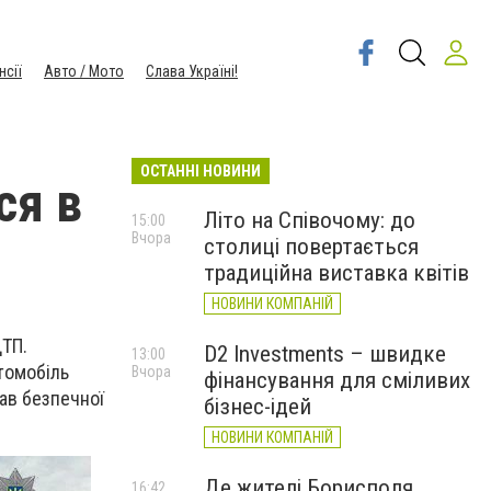
нсії
Авто / Мото
Слава Україні!
ОСТАННІ НОВИНИ
ся в
Літо на Співочому: до
15:00
Вчора
столиці повертається
традиційна виставка квітів
НОВИНИ КОМПАНІЙ
ДТП.
D2 Investments – швидке
13:00
втомобіль
Вчора
фінансування для сміливих
рав безпечної
бізнес-ідей
НОВИНИ КОМПАНІЙ
Де жителі Борисполя
16:42