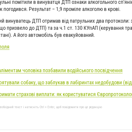
рульні помітили в винуватця ДТП ознаки алкогольного сп’яні
 погодився. Результат – 1,9 проміле алкоголю в крові.
ний винуватець ДТП отримав від патрульних два протоколи: з
о призвело до ДТП) та за ч.1 ст. 130 КУпАП (керування т
тані). А його автомобіль був евакуйований.
поля
 аліментам чоловіка позбавили водійського посвідчення
 рятували собаку, що заблукав в лабіринтах недобудови (від
римати страхові виплати: як користуватися Європротокол
бхідний текст і натисніть Ctrl + Enter, щоб повідомити про це редакцію