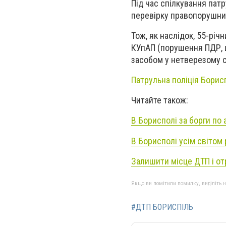
Під час спілкування пат
перевірку правопорушник
Тож, як наслідок, 55-річ
КУпАП (порушення ПДР, щ
засобом у нетверезому с
Патрульна поліція Борис
Читайте також:
В Борисполі за борги по
В Борисполі усім світом
Залишити місце ДТП і от
Якщо ви помітили помилку, виділіть нео
#ДТП БОРИСПІЛЬ