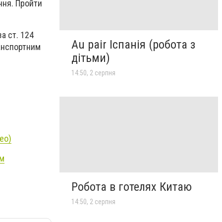
ння. Пройти
а ст. 124
Au pair Іспанія (робота з
ранспортним
дітьми)
14:50, 2 серпня
ео)
ом
Робота в готелях Китаю
14:50, 2 серпня