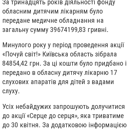
За тринадцять років діяльності фонду
обласним дитячим лікарням було
передане медичне обладнання на
загальну сумму 39674199,83 гривні.
Минулого року у період проведення акції
«Почуй світ!» Київська область зібрала
84854,42 грн. За ці кошти було придбано і
передано в обласну дитячу лікарню 17
слухових апаратів для дітей з вадами
слуху.
Усіх небайдужих запрошують долучитися
до акції «Серце до серця», яка триватиме
до 30 квітня. За додатковою інформацією