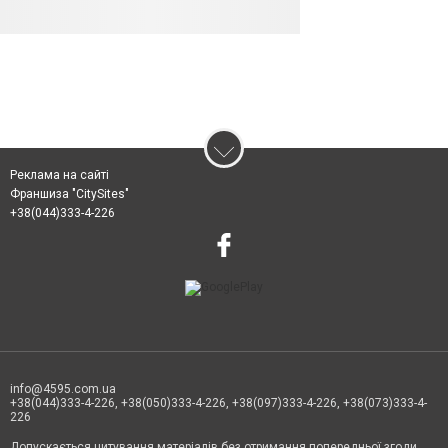
Реклама на сайті
Франшиза "CitySites"
+38(044)333-4-226
info@4595.com.ua
+38(044)333-4-226, +38(050)333-4-226, +38(097)333-4-226, +38(073)333-4-
226
Допускається цитування матеріалів без отримання попередньої згоди