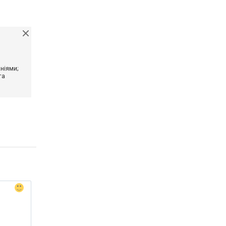
ніями;
та