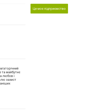
Це моє підприємство
багаторічний
 та майбутнє
на любов і
влю захист
таніших