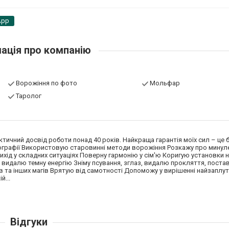
App
ація про компанію
Ворожіння по фото
Мольфар
Таролог
актичний досвід роботи понад 40 років. Найкраща гарантія моїх сил – це 
графії Використовую старовинні методи ворожіння Розкажу про минуле
ихід у складних ситуаціях Поверну гармонію у сім'ю Коригую установки 
видалю темну енергію Зніму псування, зглаз, видалю прокляття, поста
в та інших магів Врятую від самотності Допоможу у вирішенні найзаплу
й...
Відгуки