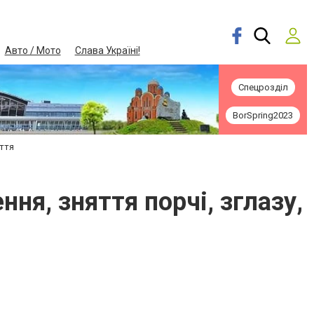
Авто / Мото
Слава Україні!
Спецрозділ
BorSpring2023
яття
ня, зняття порчі, зглазу,