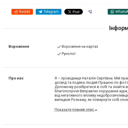
Reddit
Telegram
Viber
Whats
Інформ
Ворожіння
Ворожіння на картах
Рунолог
Про нас
Я – провідниця Наталія Сергіївна. Мій пр
досвід та подяка людей Працюю по фото
Допоможу розібратися в собі та знайти в
благополуччя Виправлю порушення аури, 
від негативного впливу недоброзичливці
випадків Розкажу, як повернути собі спокі
Показати повний опис