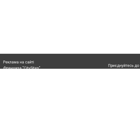
Реклама на сайті
Приєднуйтесь до 
Франшиза "CitySites"
+38(044)333-4-226
info@4595.com.ua
Допускається цит
+38(044)333-4-226, +38(050)333-4-226, +38(097)333-4-
тексті обов'язков
226, +38(073)333-4-226
розміщення прямо
абзацу в тексті 
Матеріали з плаш
"Політичні новини
Політика конфіде