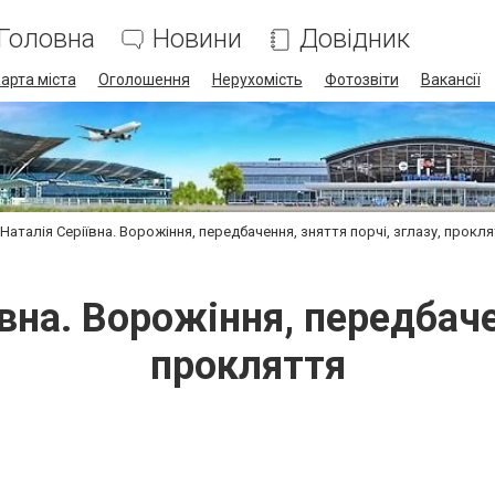
Головна
Новини
Довідник
арта міста
Оголошення
Нерухомість
Фотозвіти
Вакансії
Наталія Серіївна. Ворожіння, передбачення, зняття порчі, зглазу, прокл
вна. Ворожіння, передбачен
прокляття