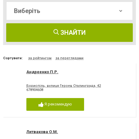
ЗНАЙТИ
Сортувати:
за рейтингом
за переглядами
Андреенко П.Р.
Бориспіль, вулиця Героев Сталинграда, 42
678904608
Я рекомендую
Литвакова О.М.