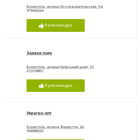
Бориспіль, вулиця Исследовательская, 5-а
979446264
Я рекомендую
Зелене поле
Бориспіль, вулиця Київський шлях, 10
672578857
Я рекомендую
Украгро-опт
Бориспіль, вулиця Фашистов, 66
994888205