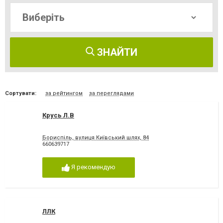
ЗНАЙТИ
Сортувати:
за рейтингом
за переглядами
Крусь Л.В
Бориспіль, вулиця Київський шлях, 84
660639717
Я рекомендую
ЛЛК