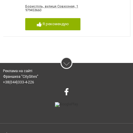
Бориспіль, вулиця Совхозная, 1
979453660
Я рекомендую
Реклама на сайті
Франшиза "CitySites"
+38(044)333-4-226