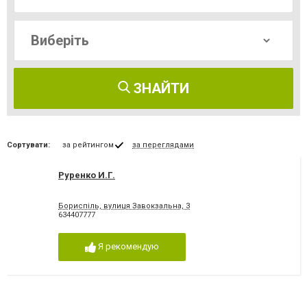
ЗНАЙТИ
Сортувати:
за рейтингом
за переглядами
Руренко И.Г.
Бориспіль, вулиця Завокзальна, 3
634407777
Я рекомендую