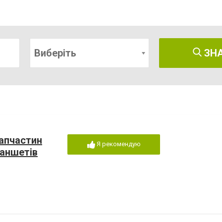
Виберіть
ЗН
запчастин
Я рекомендую
ланшетів