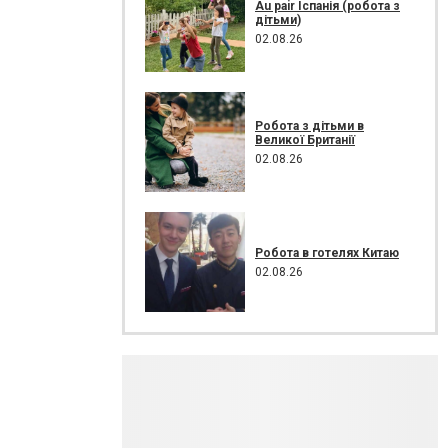
Au pair Іспанія (робота з
дітьми)
02.08.26
Робота з дітьми в
Великої Британії
02.08.26
Робота в готелях Китаю
02.08.26