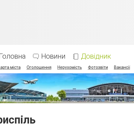
Головна
Новини
Довідник
арта міста
Оголошення
Нерухомість
Фотозвіти
Вакансії
риспіль