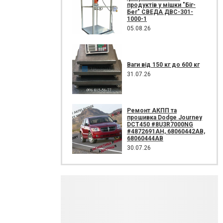
продуктів у мішки "Біг-
Бег" СВЕДА ДВС-301-
1000-1
05.08.26
Ваги від 150 кг до 600 кг
31.07.26
Ремонт АКПП та
прошивка Dodge Journey
DCT450 #8U3R7000NG
#4872691AH, 68060442AB,
68060444AB
30.07.26