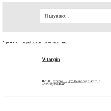
Сортувати:
за рейтингом
за переглядами
Vitargin
82100, Трускавець, вул.Скоропадського, 8
+380(99)360-46-06