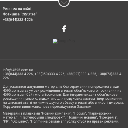
Реклама на сайті
Франшиза "CitySites"
+38(044)333-4-226
info@4595.com.ua
+38(044)333-4-226, +38(050)333-4-226, +38(097)333-4-226, +38(073)333-4-
226
Допускається цитування матеріалів без отримання попередньої згоди
4595.com.ua за умови розміщення в тексті обов'язкового посилання на
4595.com.ua - Сайт міста Бориспіль. Для інтернет-видань обов'язкове
розміщення прямого, відкритого для пошукових систем гіперпосилання
на цитовані статті не нижче другого абзацу в тексті або в якості джерела.
Порушення виняткових прав переслідується Законом.
Матеріали з плашками "Новини компаній", "Промо", "Партнерський
матеріал", "Партнерський спецпроєкт", "Політичні новини", "Пресреліз",
"PR", "Офіційно", "Політична реклама" публікуються на правах реклами.