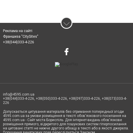
Реклама на сайті
Франшиза "CitySites"
+38(044)333-4-226
info@4595.com.ua
+38(044)333-4-226, +38(050)333-4-226, +38(097)333-4-226, +38(073)333-4-
226
Допускається цитування матеріалів без отримання попередньої згоди
4595.com.ua за умови розміщення в тексті обов'язкового посилання на
4595.com.ua - Сайт міста Бориспіль. Для інтернет-видань обов'язкове
розміщення прямого, відкритого для пошукових систем гіперпосилання
на цитовані статті не нижче другого абзацу в тексті або в якості джерела.
Порушення виняткових прав переслідується Законом.