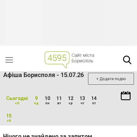
Афіша Борисполя - 15.07.26
+ Додати подію
Сьогодні
9
10
11
12
13
14
сб
нд
пн
вт
ср
чт
пт
15
сб
Нічого не знайдено за запитом