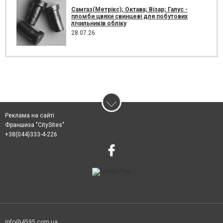
Самгаз(Метрікс); Октава; Візар; Галус -
пломби цвяхи свинцеві для побутових
лічильників обліку
28.07.26
Реклама на сайті
Франшиза "CitySites"
+38(044)333-4-226
info@4595.com.ua