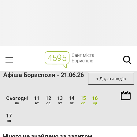
Афіша Борисполя - 21.06.26
+ Додати подію
Сьогодні
11
12
13
14
15
16
пн
вт
ср
чт
пт
сб
нд
17
пн
Нічого не знайдено за запитом