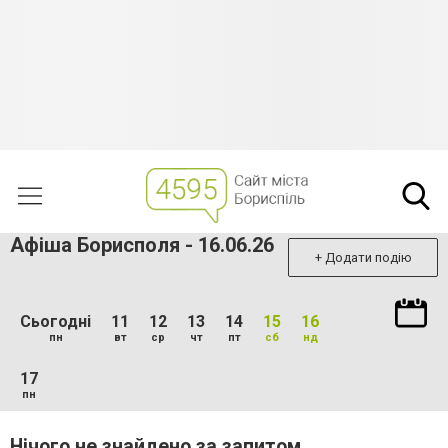
Афіша Борисполя - 16.06.26
+ Додати подію
Сьогодні
11
12
13
14
15
16
пн
вт
ср
чт
пт
сб
нд
17
пн
Нічого не знайдено за запитом