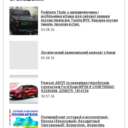
Рейлінги Thule з направляючими і
мобільними кітами для силової кришки
кузова пікапа від Tuning BVV. Крышка кузова
пикапа, производство.
03.08.26
Досвідчений кримінальний адвокат у Києві
05.08.26
Ремонт АКПП та перевірка гідроблоків,
соленоїдів Ford Kuga MPS6 # CV6R7000AC
#2246368, 2258375, 1814154
30.07.26
Поликарбонат сотовый и монолитный -
бронза (бронзовый), бесцветный
(прозрачный). Борисполь. Бориспіль