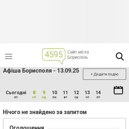
Афіша Борисполя - 13.09.25
+ Додати подію
Сьогодні
8
9
10
11
12
13
14
пт
сб
нд
пн
вт
ср
чт
пт
Нічого не знайдено за запитом
Оголошення