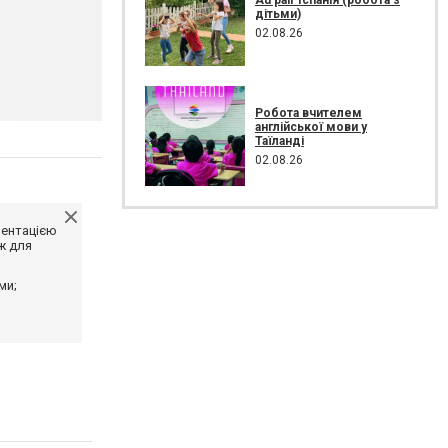
дітьми)
02.08.26
Робота вчителем
англійської мови у
Таїланді
02.08.26
ментацією
ж для
ми;