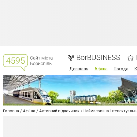
BorBUSINESS
Дозвілля
Афіша
Погода
К
Головна
Афіша
Активний відпочинок
Наймасовіша інтелектуальна