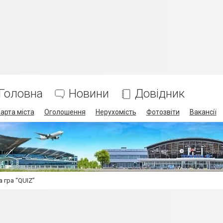
Головна
Новини
Довідник
арта міста
Оголошення
Нерухомість
Фотозвіти
Вакансії
 гра “QUIZ”