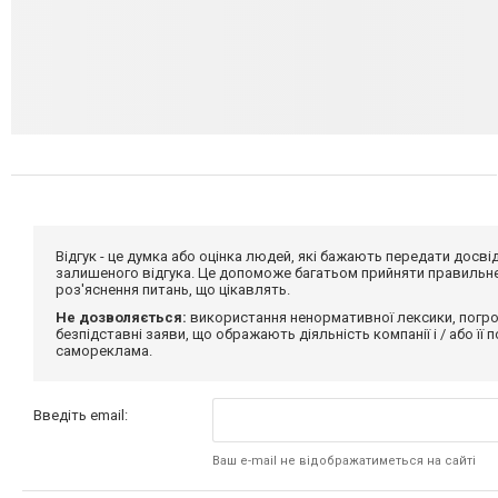
Відгук - це думка або оцінка людей, які бажають передати дос
залишеного відгука. Це допоможе багатьом прийняти правильне 
роз'яснення питань, що цікавлять.
Не дозволяється:
використання ненормативної лексики, погро
безпідставні заяви, що ображають діяльність компанії і / або її
самореклама.
Введіть email:
Ваш e-mail не відображатиметься на сайті