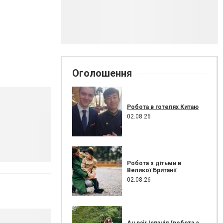
Оголошення
Робота в готелях Китаю
02.08.26
Робота з дітьми в
Великої Британії
02.08.26
Au pair Іспанія (робота з