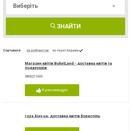
ЗНАЙТИ
Сортувати:
за рейтингом
за переглядами
Магазин квітів BuketLand - доставка квітів та
подарунків
0800211603
Я рекомендую
roza.kiev.ua, доставка квітів Бориспіль