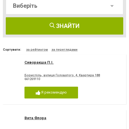
ЗНАЙТИ
Сортувати:
за рейтингом
за переглядами
Сиворакша П.І.
Бориспіль, вулиця Головатого, 4, Квартира 188
661269110
Я рекомендую
Вита Флора