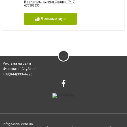
Бориспіль, вулиця Франка, 7/17
675388333
Я рекомендую
Реклама на сайті
Франшиза "CitySites"
+38(044)333-4-226
info@4595.com.ua