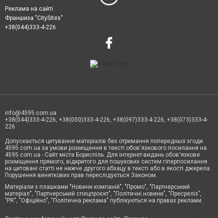
Реклама на сайті
Франшиза "CitySites"
+38(044)333-4-226
info@4595.com.ua
+38(044)333-4-226, +38(050)333-4-226, +38(097)333-4-226, +38(073)333-4-
226
Допускається цитування матеріалів без отримання попередньої згоди
4595.com.ua за умови розміщення в тексті обов'язкового посилання на
4595.com.ua - Сайт міста Бориспіль. Для інтернет-видань обов'язкове
розміщення прямого, відкритого для пошукових систем гіперпосилання
на цитовані статті не нижче другого абзацу в тексті або в якості джерела.
Порушення виняткових прав переслідується Законом.
Матеріали з плашками "Новини компаній", "Промо", "Партнерський
матеріал", "Партнерський спецпроєкт", "Політичні новини", "Пресреліз",
"PR", "Офіційно", "Політична реклама" публікуються на правах реклами.