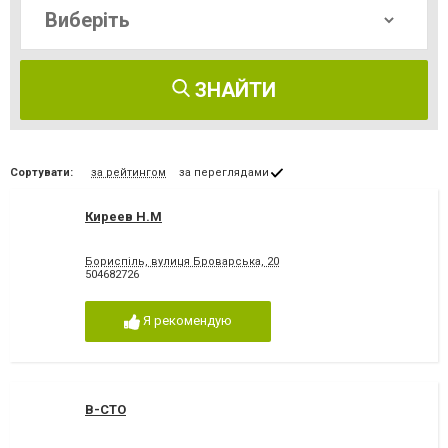
ЗНАЙТИ
Сортувати:
за рейтингом
за переглядами
Киреев Н.М
Бориспіль, вулиця Броварська, 20
504682726
Я рекомендую
В-СТО