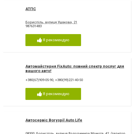
АТПС
Бориспіль, вулиця Ушакова, 21
987631483
Я рекомендую
Автомайстерня FixAuto: повний спектр послуг для
вашого авто!
+380(67)909-05-90
,
+380(99)221-40-50
Я рекомендую
Автосервіс Boryspil Auto Life
08300, Бориспіль, вулиця Володимира Момота, 42, (територія Ат