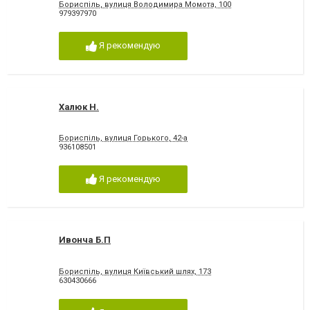
Бориспіль, вулиця Володимира Момота, 100
979397970
Я рекомендую
Халюк Н.
Бориспіль, вулиця Горького, 42-а
936108501
Я рекомендую
Ивонча Б.П
Бориспіль, вулиця Київський шлях, 173
630430666