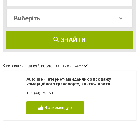
ЗНАЙТИ
Сортувати:
за рейтингом
за переглядами
Autoline - інтернет-майданчик з продажу
комерційного транспорту, вантажівок та
запчастин
+380(44)575-15-15
Я рекомендую