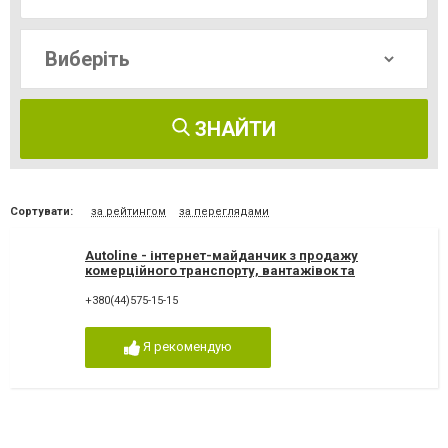
ЗНАЙТИ
Сортувати:
за рейтингом
за переглядами
Autoline - інтернет-майданчик з продажу
комерційного транспорту, вантажівок та
запчастин
+380(44)575-15-15
Я рекомендую