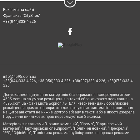
Реклама на сайті
Франшиза "CitySites"
+38(044)333-4-226
info@4595.com.ua
+38(044)333-4-226, +38(050)333-4-226, +38(097)333-4-226, +38(073)333-4-
226
Допускається цитування матеріалів без отримання попередньої згоди
4595.com.ua за умови розміщення в тексті обов'язкового посилання на
4595.com.ua - Сайт міста Бориспіль. Для інтернет-видань обов'язкове
розміщення прямого, відкритого для пошукових систем гіперпосилання
на цитовані статті не нижче другого абзацу в тексті або в якості джерела.
Порушення виняткових прав переслідується Законом.
Матеріали з плашками "Новини компаній", "Промо", "Партнерський
матеріал", "Партнерський спецпроєкт", "Політичні новини", "Пресреліз",
"PR", "Офіційно", "Політична реклама" публікуються на правах реклами.