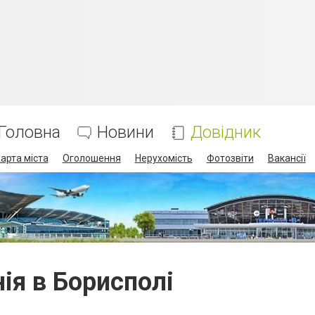
Головна
Новини
Довідник
арта міста
Оголошення
Нерухомість
Фотозвіти
Вакансії
нія в Борисполі