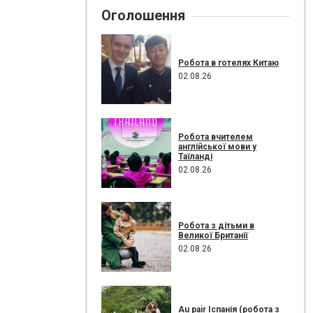
Оголошення
Робота в готелях Китаю
02.08.26
Робота вчителем
англійської мови у
Таїланді
02.08.26
Робота з дітьми в
Великої Британії
02.08.26
Au pair Іспанія (робота з