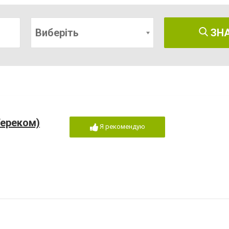
Виберіть
ЗН
Тереком)
Я рекомендую