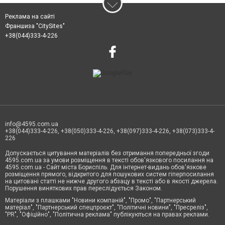
Реклама на сайті
Франшиза "CitySites"
+38(044)333-4-226
info@4595.com.ua
+38(044)333-4-226, +38(050)333-4-226, +38(097)333-4-226, +38(073)333-4-
226
Допускається цитування матеріалів без отримання попередньої згоди
4595.com.ua за умови розміщення в тексті обов'язкового посилання на
4595.com.ua - Сайт міста Бориспіль. Для інтернет-видань обов'язкове
розміщення прямого, відкритого для пошукових систем гіперпосилання
на цитовані статті не нижче другого абзацу в тексті або в якості джерела.
Порушення виняткових прав переслідується Законом.
Матеріали з плашками "Новини компаній", "Промо", "Партнерський
матеріал", "Партнерський спецпроєкт", "Політичні новини", "Пресреліз",
"PR", "Офіційно", "Політична реклама" публікуються на правах реклами.