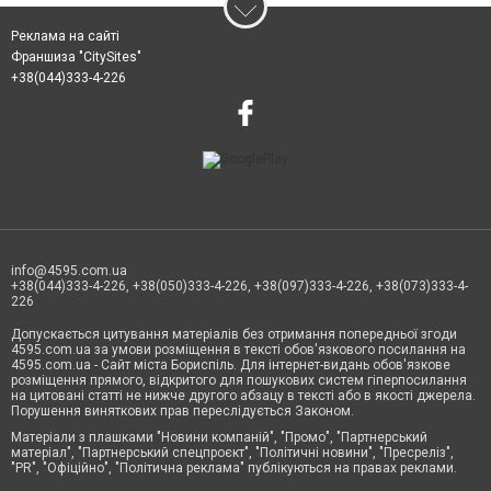
Реклама на сайті
Франшиза "CitySites"
+38(044)333-4-226
info@4595.com.ua
+38(044)333-4-226, +38(050)333-4-226, +38(097)333-4-226, +38(073)333-4-
226
Допускається цитування матеріалів без отримання попередньої згоди
4595.com.ua за умови розміщення в тексті обов'язкового посилання на
4595.com.ua - Сайт міста Бориспіль. Для інтернет-видань обов'язкове
розміщення прямого, відкритого для пошукових систем гіперпосилання
на цитовані статті не нижче другого абзацу в тексті або в якості джерела.
Порушення виняткових прав переслідується Законом.
Матеріали з плашками "Новини компаній", "Промо", "Партнерський
матеріал", "Партнерський спецпроєкт", "Політичні новини", "Пресреліз",
"PR", "Офіційно", "Політична реклама" публікуються на правах реклами.