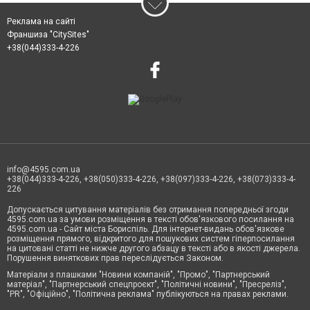
Реклама на сайті
Франшиза "CitySites"
+38(044)333-4-226
info@4595.com.ua
+38(044)333-4-226, +38(050)333-4-226, +38(097)333-4-226, +38(073)333-4-
226
Допускається цитування матеріалів без отримання попередньої згоди
4595.com.ua за умови розміщення в тексті обов'язкового посилання на
4595.com.ua - Сайт міста Бориспіль. Для інтернет-видань обов'язкове
розміщення прямого, відкритого для пошукових систем гіперпосилання
на цитовані статті не нижче другого абзацу в тексті або в якості джерела.
Порушення виняткових прав переслідується Законом.
Матеріали з плашками "Новини компаній", "Промо", "Партнерський
матеріал", "Партнерський спецпроєкт", "Політичні новини", "Пресреліз",
"PR", "Офіційно", "Політична реклама" публікуються на правах реклами.