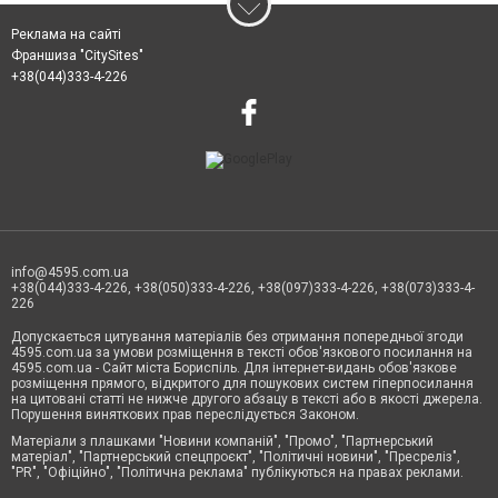
Реклама на сайті
Франшиза "CitySites"
+38(044)333-4-226
info@4595.com.ua
+38(044)333-4-226, +38(050)333-4-226, +38(097)333-4-226, +38(073)333-4-
226
Допускається цитування матеріалів без отримання попередньої згоди
4595.com.ua за умови розміщення в тексті обов'язкового посилання на
4595.com.ua - Сайт міста Бориспіль. Для інтернет-видань обов'язкове
розміщення прямого, відкритого для пошукових систем гіперпосилання
на цитовані статті не нижче другого абзацу в тексті або в якості джерела.
Порушення виняткових прав переслідується Законом.
Матеріали з плашками "Новини компаній", "Промо", "Партнерський
матеріал", "Партнерський спецпроєкт", "Політичні новини", "Пресреліз",
"PR", "Офіційно", "Політична реклама" публікуються на правах реклами.